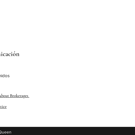
icación
nidos
About Brokerages
tice
 Queen