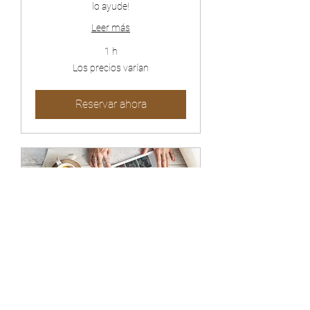
lo ayude!
Leer más
1 h
Los
Los precios varían
precios
varían
Reservar ahora